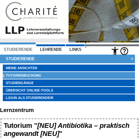
STUDIERENDE
LEHRENDE
LINKS
STUDIERENDE
≡
MEINE ANSICHTEN
TUTORIENBUCHUNG
STUDIENGÄNGE
ÜBERSICHT ONLINE-TOOLS
LOGIN ALS STUDIERENDE/R
Lernzentrum
Tutorium "
[NEU] Antibiotika – praktisch
angewandt [NEU]
"