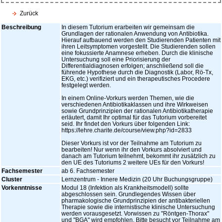
Zurück
Beschreibung
In diesem Tutorium erarbeiten wir gemeinsam die
Grundlagen der rationalen Anwendung von Antibiotika.
Hierauf aufbauend werden den Studierenden Patienten mit
ihren Leitsymptomen vorgestellt. Die Studierenden sollen
eine fokussierte Anamnese erheben. Durch die klinische
Untersuchung soll eine Priorisierung der
Differentialdiagnosen erfolgen; anschließend soll die
führende Hypothese durch die Diagnostik (Labor, Rö-Tx,
EKG, etc.) verifiziert und ein therapeutisches Procedere
festgelegt werden.
In einem Online-Vorkurs werden Themen, wie die
verschiedenen Antibiotikaklassen und ihre Wirkweisen
sowie Grundprinzipien der rationalen Antibiotikatherapie
erläutert, damit Ihr optimal für das Tutorium vorbereitet
seid. Ihr findet den Vorkurs über folgenden Link:
https://lehre.charite.de/course/view.php?id=2833
Dieser Vorkurs ist vor der Teilnahme am Tutorium zu
bearbeiten! Nur wenn ihr den Vorkurs absolviert und
danach am Tutorium teilnehmt, bekommt ihr zusätzlich zu
den UE des Tutoriums 2 weitere UEs für den Vorkurs!
Fachsemester
ab 6. Fachsemester
Cluster
Lernzentrum - Innere Medizin (20 Uhr Buchungsgruppe)
Vorkenntnisse
Modul 18 (Infektion als Krankheitsmodell) sollte
abgeschlossen sein. Grundlegendes Wissen über
pharmakologische Grundprinzipien der antibakteriellen
Therapie sowie die internistische klinische Untersuchung
werden vorausgesetzt. Vorwissen zu "Röntgen-Thorax"
und "BGA" wird empfohlen. Bitte besucht vor Teilnahme am