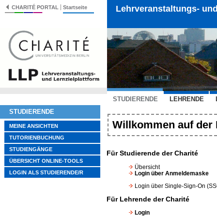
Lehrveranstaltungs- und
CHARITÉ PORTAL
Startseite
STUDIERENDE
LEHRENDE
STUDIERENDE
Willkommen auf der L
MEINE ANSICHTEN
TUTORIENBUCHUNG
STUDIENGÄNGE
Für Studierende der Charité
ÜBERSICHT ONLINE-TOOLS
Übersicht
LOGIN ALS STUDIERENDE/R
Login über Anmeldemaske
Login über Single-Sign-On (SS
Für Lehrende der Charité
Login