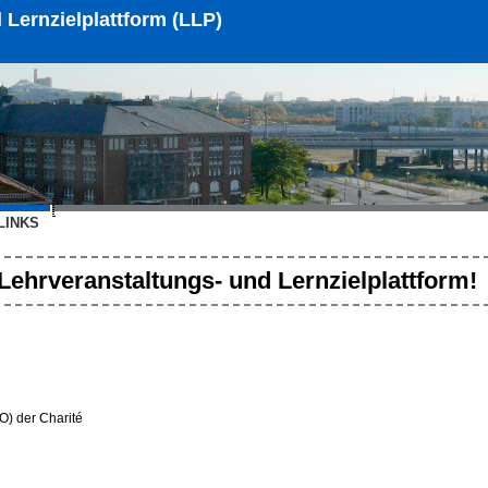
 Lernzielplattform (LLP)
LINKS
ehrveranstaltungs- und Lernzielplattform!
O) der Charité